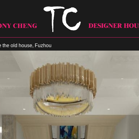
he old house, Fuzhou