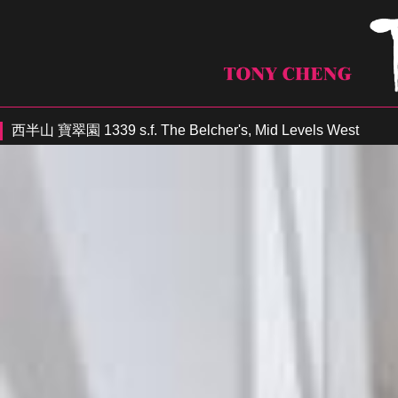
西半山 寶翠園 1339 s.f. The Belcher's, Mid Levels West