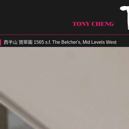
西半山 寶翠園 1565 s.f. The Belcher's, Mid Levels West